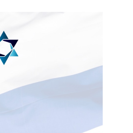
Ski
t
conten