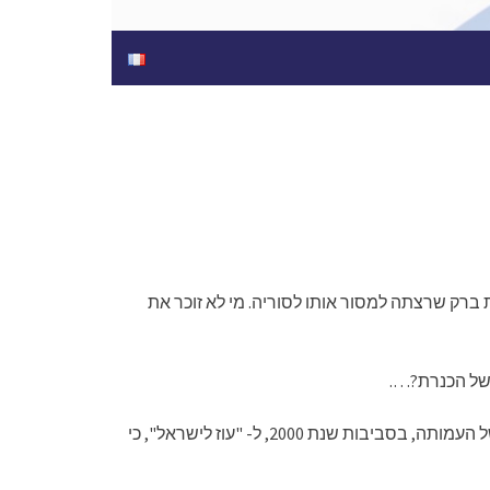
ל ממשלת ברק שרצתה למסור אותו לסוריה. מי לא זוכר את
 של הכנרת?….
ואז, כשסוכלה התוכנית הזו, פנינו לכיוון חדש של עידוד העלייה של יהודי צרפת על רקע אידיאולוגי, ועקב כך, גם שינינו את שמה של העמותה, בסביבות שנת 2000, ל- "עוז לישראל", כי