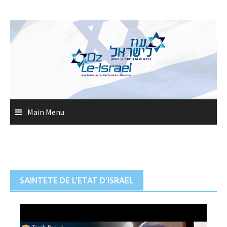
Skip
to
content
Main Menu
SAINTETE DE L'ETAT D'ISRAEL