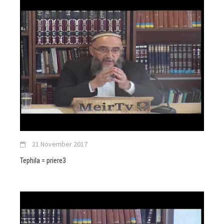
21 November 2017
Tephila = priere3